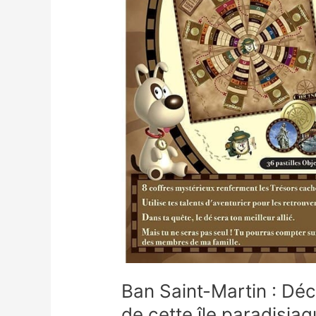
paradisiaque
Ban Saint-Martin : Dé
de cette île paradisia