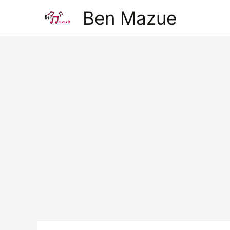
Aller
Ben Mazue
au
contenu