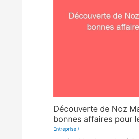
bonnes
affaires
pour
les
entreprises
Découverte de Noz Ma
bonnes affaires pour l
Entreprise
/