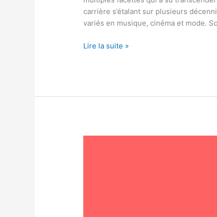
carrière s’étalant sur plusieurs décenni
variés en musique, cinéma et mode. S
Lire la suite »
Découverte
de
Noz
Marmande:
le
paradis
des