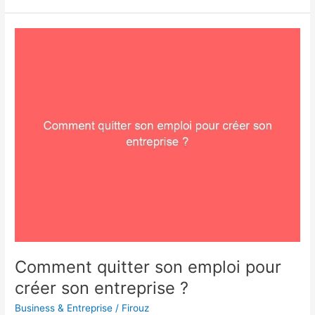
Comment
quitter
son
emploi
pour
créer
son
entreprise
?
Comment quitter son emploi pour
créer son entreprise ?
Business & Entreprise
/
Firouz