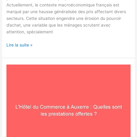
Actuellement, le contexte macroéconomique français est
marqué par une hausse généralisée des prix affectant divers
secteurs. Cette situation engendre une érosion du pouvoir
d’achat, une variable que les ménages scrutent avec
attention, spécialement
Lire la suite »
L’Hôtel
du
Commerce
à
Auxerre
:
Quelles
sont
les
prestations
offertes