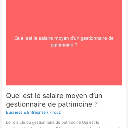
Quel
est
le
salaire
moyen
d’un
gestionnaire
de
patrimoine
?
Quel est le salaire moyen d’un
gestionnaire de patrimoine ?
Business & Entreprise
/
Firouz
Le rôle clé du gestionnaire de patrimoine Qui est le