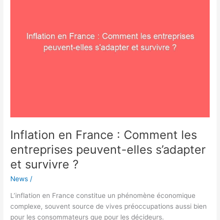
:
Comment
les
entreprises
peuvent-
elles
s’adapter
et
survivre
?
Inflation en France : Comment les
entreprises peuvent-elles s’adapter
et survivre ?
News
/
L’inflation en France constitue un phénomène économique
complexe, souvent source de vives préoccupations aussi bien
pour les consommateurs que pour les décideurs.