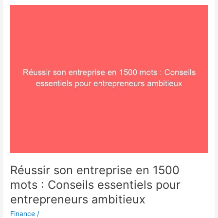
Réussir
son
entreprise
en
1500
mots
:
Conseils
essentiels
pour
entrepreneurs
ambitieux
Réussir son entreprise en 1500
mots : Conseils essentiels pour
entrepreneurs ambitieux
Finance
/