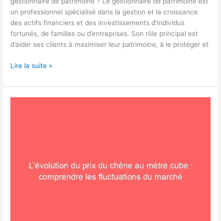
gestionnaire de patrimoine ? Le gestionnaire de patrimoine est
un professionnel spécialisé dans la gestion et la croissance
des actifs financiers et des investissements d’individus
fortunés, de familles ou d’entreprises. Son rôle principal est
d’aider ses clients à maximiser leur patrimoine, à le protéger et
Lire la suite »
L’évolution
du
prix
du
chêne
au
mètre
cube
:
comprendre
les