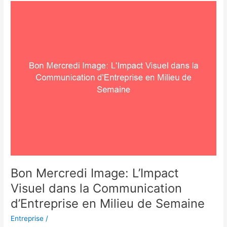
Bon
Mercredi
Image:
L’Impact
Visuel
dans
la
Communication
d’Entreprise
en
Milieu
de
Semaine
Bon Mercredi Image: L’Impact
Visuel dans la Communication
d’Entreprise en Milieu de Semaine
Entreprise
/