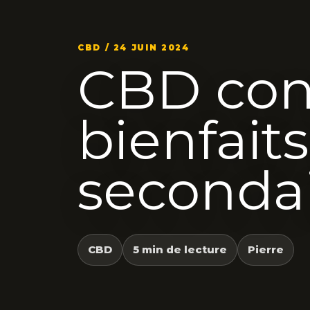
CBD / 24 JUIN 2024
CBD cons
bienfaits
seconda
CBD
5 min de lecture
Pierre