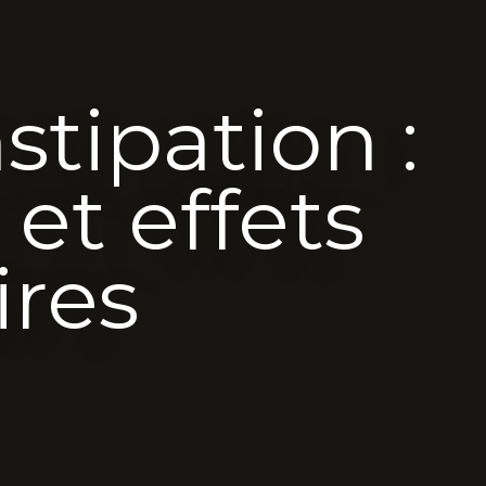
tipation :
 et effets
ires