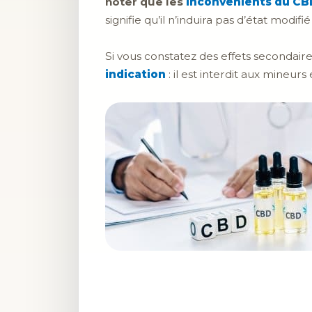
noter que les
inconvénients du CB
signifie qu’il n’induira pas d’état modif
Si vous constatez des effets secondaire
indication
: il est interdit aux mineur