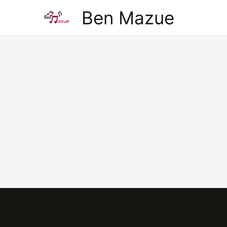
Aller
Ben Mazue
au
contenu