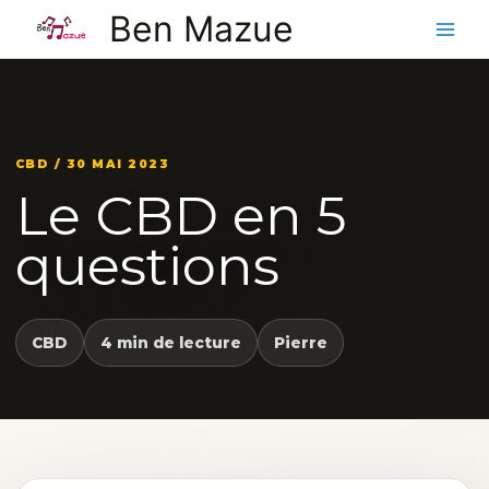
Aller
Ben Mazue
au
contenu
CBD / 30 MAI 2023
Le CBD en 5
questions
CBD
4 min de lecture
Pierre