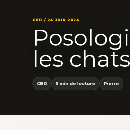
CBD / 24 JUIN 2024
Posolog
les chats
CBD
5 min de lecture
Pierre