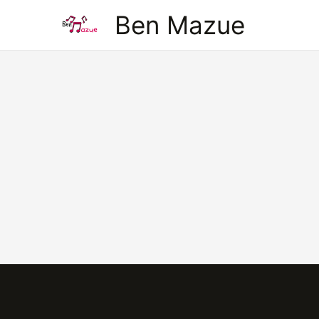
Aller
Ben Mazue
au
contenu