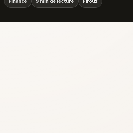
Finance
9 min de lecture
Firouz