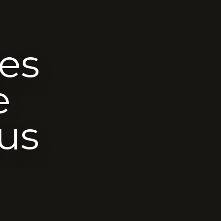
es
e
lus