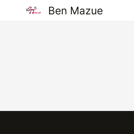
Aller
Ben Mazue
au
contenu