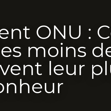
ent ONU : C
les moins d
ivent leur p
onheur