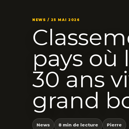
NEWS / 25 MAI 2026
Classem
pays où 
30 ans v
grand b
News
8 min de lecture
Pierre