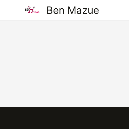
Aller
Ben Mazue
au
contenu