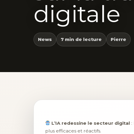
digitale
News
7 min de lecture
Pierre
L’IA redessine le secteur digital
:
plus efficaces et réactifs.