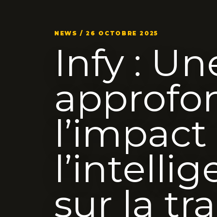
NEWS / 26 OCTOBRE 2025
Infy : U
approfo
l’impact
l’intellig
sur la t