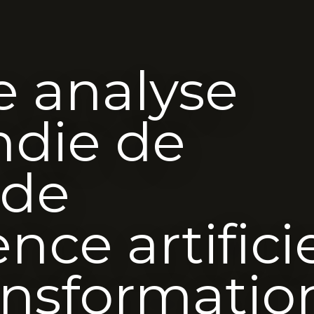
ne analyse
ndie de
 de
ence artifici
ransformatio