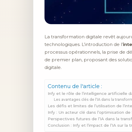
La transformation digitale revêt aujou
technologiques. L’introduction de l’
inte
processus opérationnels, la prise de déc
de premier plan, proposant des solutio
digitale.
Contenu de l'article :
Infy et le rôle de l’intelligence artificielle
Les avantages clés de l’IA dans la transfor
Les défis et limites de l’utilisation de l’inte
Infy : Un acteur clé dans l’optimisation de 
Perspectives futures de l’IA dans la trans
Conclusion : Infy et l’impact de l’IA sur la 