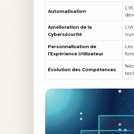
L’IA
Automatisation
dév
Amélioration de la
L’I
Cybersécurité
num
Personnalisation de
Les
l’Expérience Utilisateur
fon
Néc
Évolution des Compétences
tec