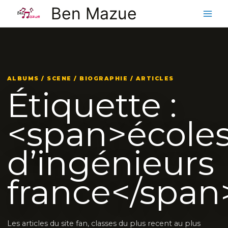
Aller
Ben Mazue
au
contenu
ALBUMS / SCENE / BIOGRAPHIE / ARTICLES
Étiquette :
<span>école
d’ingénieurs
france</span
Les articles du site fan, classes du plus recent au plus