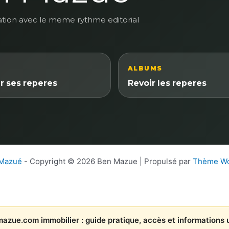
ation avec le meme rythme editorial
ALBUMS
r ses reperes
Revoir les reperes
 Mazué
- Copyright © 2026 Ben Mazue | Propulsé par
Thème Wo
azue.com immobilier : guide pratique, accès et informations u