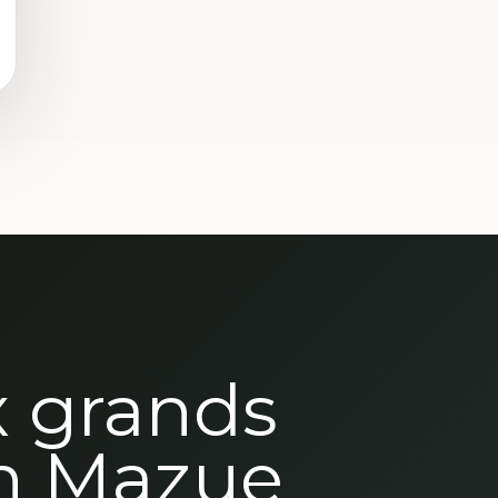
x grands
n Mazue