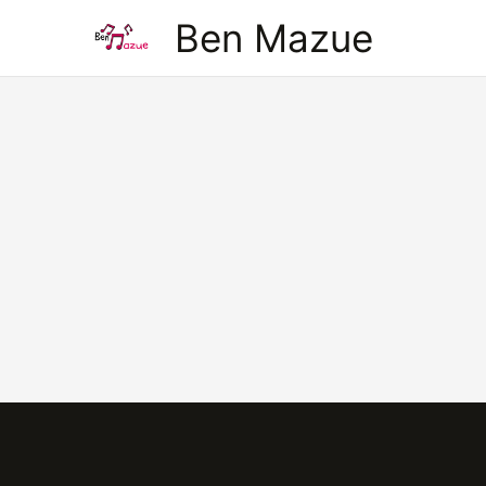
Aller
Ben Mazue
au
contenu