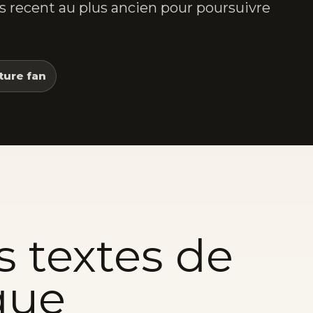
lus recent au plus ancien pour poursuivre
ture fan
s textes de
que