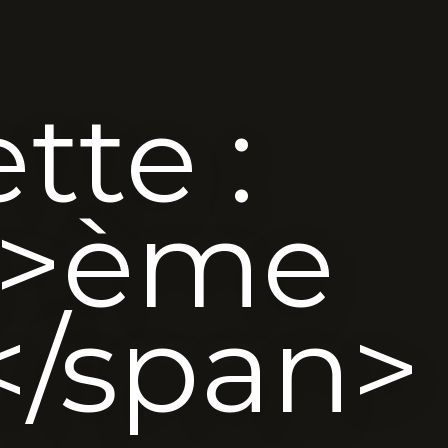
tte :
n>ème
</span>