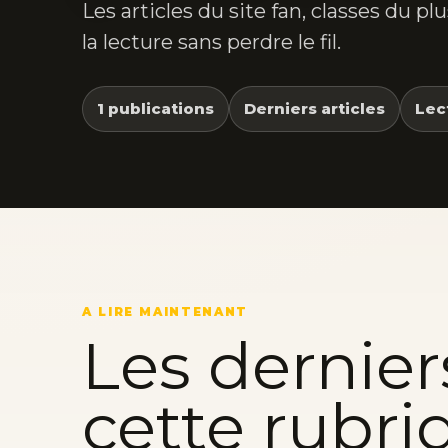
Les articles du site fan, classes du p
la lecture sans perdre le fil.
1 publications
Derniers articles
Lec
A LIRE MAINTENANT
Les dernier
cette rubri