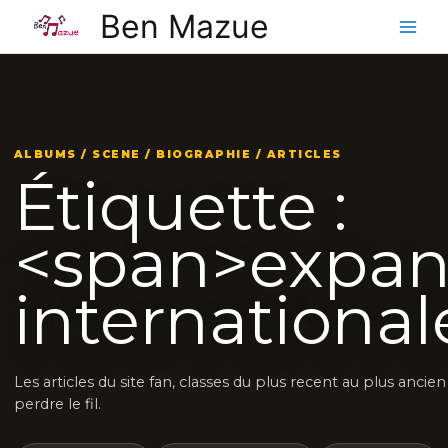
Aller
Ben Mazue
au
contenu
ALBUMS / SCENE / BIOGRAPHIE / ARTICLES
Étiquette :
<span>expan
internationa
Les articles du site fan, classes du plus recent au plus ancie
perdre le fil.