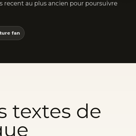
lus recent au plus ancien pour poursuivre
ture fan
s textes de
que