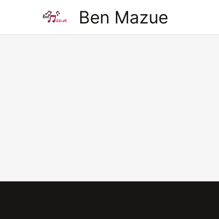
Aller
Ben Mazue
au
contenu