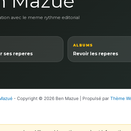
n Mazue
ation avec le meme rythme editorial
ALBUMS
r ses reperes
Revoir les reperes
 Mazué
- Copyright © 2026 Ben Mazue | Propulsé par
Thème Wo