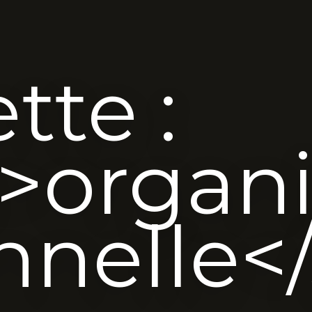
tte :
>organi
nnelle<