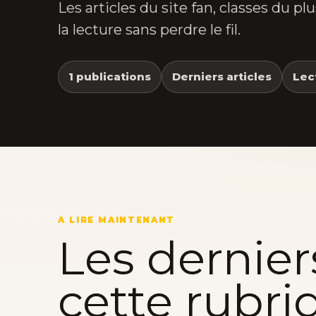
Les articles du site fan, classes du p
la lecture sans perdre le fil.
1 publications
Derniers articles
Lec
A LIRE MAINTENANT
Les dernier
cette rubri