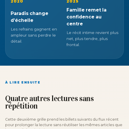
2020
2025
Famille remet la
Paradis change
confidence au
d’échelle
centre
Les refrains gagnent en
Le récit intime revient plus
ampleur sans perdre le
net, plus tendre, plus
détail.
frontal.
À LIRE ENSUITE
Quatre autres lectures sans
répétition
Cette deuxième grille prend les billets suivants du flux récent
pour prolonger la lecture sans réutiliser les mêmes articles que