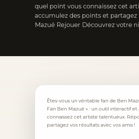
quel point vous connaissez cet ar
accumulez des points et partagez 
Mazué Rejouer Découvrez votre ni
Êtes-vous un véritable fan de Ben Maz
Fan Ben Mazué » : un outil interactif e
connaissez cet artiste talentueux. Rép
partagez vos résultats avec vos amis !