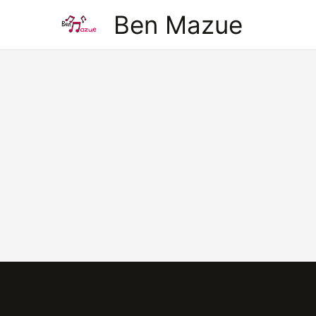
Aller
Ben Mazue
au
contenu