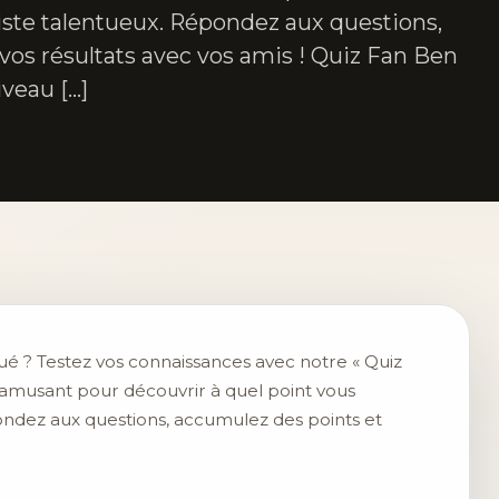
tiste talentueux. Répondez aux questions,
vos résultats avec vos amis ! Quiz Fan Ben
veau […]
ué ? Testez vos connaissances avec notre « Quiz
t amusant pour découvrir à quel point vous
ondez aux questions, accumulez des points et