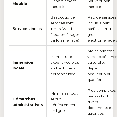
Généralement
Souvent non-
Meublé
meublé
meublé
Beaucoup de
Peu de services
services sont
inclus, à part
Services inclus
inclus (Wi-Fi,
parfois certains
électroménager,
gros
parfois ménage)
électroménager
Moins orientée
Permet une
vers l’expérienc
Immersion
expérience plus
culturelle,
locale
authentique et
dépend
personnalisée
beaucoup du
quartier
Plus complexes,
Minimales, tout
nécessitent
Démarches
se fait
divers
administratives
généralement
documents et
en ligne
garanties