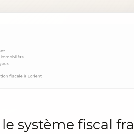
ent
on immobilière
ageux
tion fiscale à Lorient
e système fiscal fr