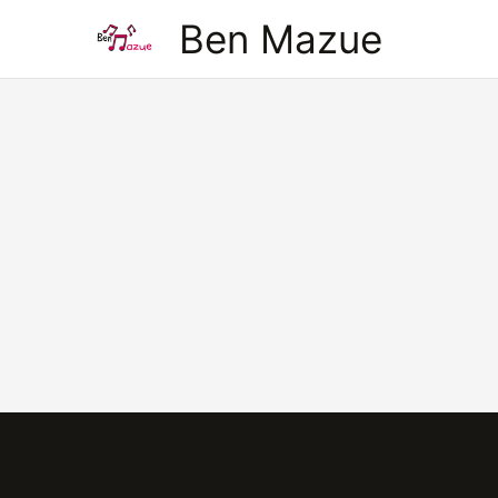
Aller
Ben Mazue
au
contenu