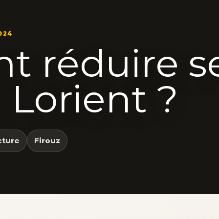
024
 réduire s
 Lorient ?
cture
Firouz