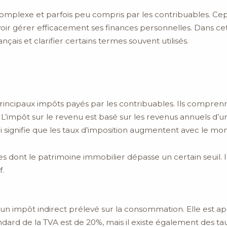
 complexe et parfois peu compris par les contribuables. Cep
r gérer efficacement ses finances personnelles. Dans cet 
nçais et clarifier certains termes souvent utilisés.
principaux impôts payés par les contribuables. Ils comprenn
). L’impôt sur le revenu est basé sur les revenus annuels d’
qui signifie que les taux d’imposition augmentent avec le mo
es dont le patrimoine immobilier dépasse un certain seuil. Il
f.
 un impôt indirect prélevé sur la consommation. Elle est ap
ndard de la TVA est de 20%, mais il existe également des ta