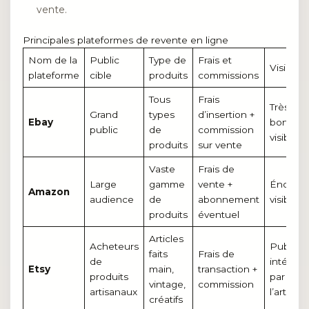
vente.
Principales plateformes de revente en ligne
Nom de la
Public
Type de
Frais et
Visibilité
plateforme
cible
produits
commissions
Tous
Frais
Très
Grand
types
d’insertion +
Ebay
bonne
public
de
commission
visibilité
produits
sur vente
Vaste
Frais de
Large
gamme
vente +
Énorme
Amazon
audience
de
abonnement
visibilité
produits
éventuel
Articles
Acheteurs
Public
faits
Frais de
de
intéress
Etsy
main,
transaction +
produits
par
vintage,
commission
artisanaux
l’artisan
créatifs