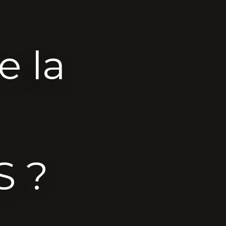
 la
S ?