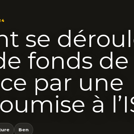
24
 se déroule
de fonds de
e par une
oumise à l’I
ture
Ben