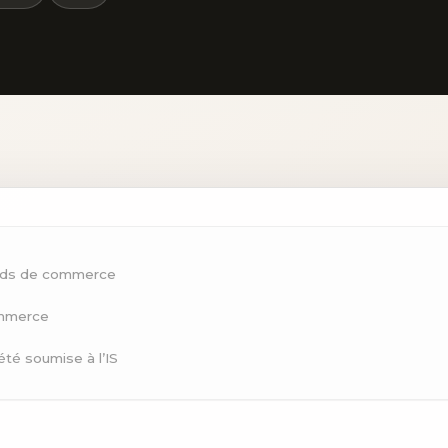
onds de commerce
ommerce
té soumise à l’IS