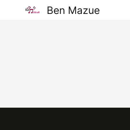
Aller
Ben Mazue
au
contenu