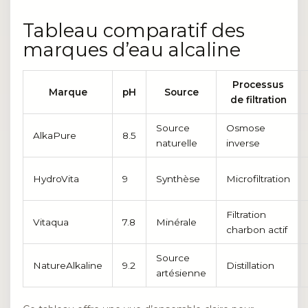
Tableau comparatif des
marques d’eau alcaline
Processus
Marque
pH
Source
de filtration
Source
Osmose
AlkaPure
8.5
naturelle
inverse
HydroVita
9
Synthèse
Microfiltration
Filtration
Vitaqua
7.8
Minérale
charbon actif
Source
NatureAlkaline
9.2
Distillation
artésienne