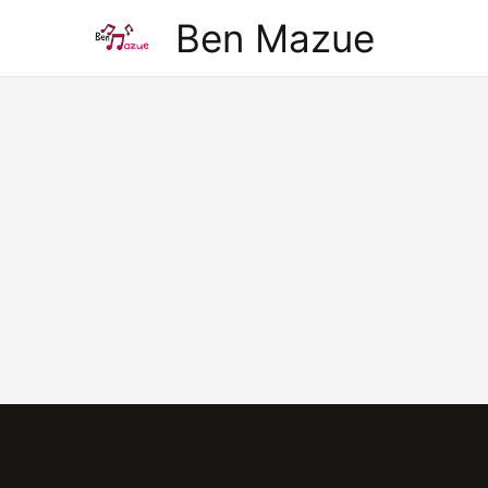
Aller
Ben Mazue
au
contenu