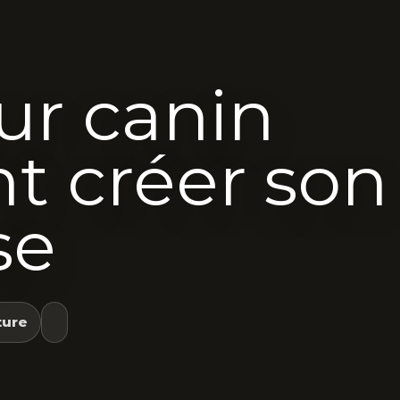
ur canin
 créer son
se
ture