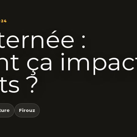
024
ternée :
 ça impac
ts ?
ture
Firouz