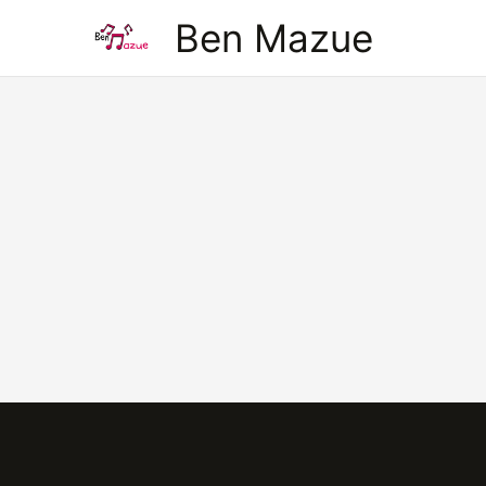
Aller
Ben Mazue
au
contenu