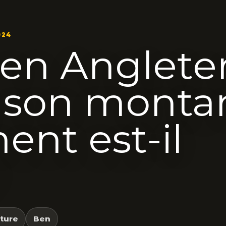
024
en Angleter
t son monta
nt est-il
?
cture
Ben