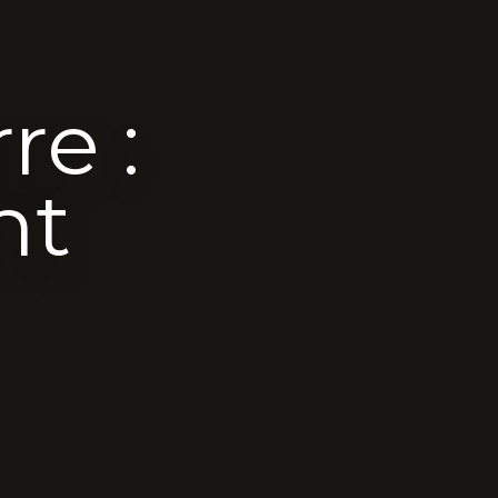
re :
nt