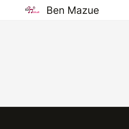
Aller
Ben Mazue
au
contenu