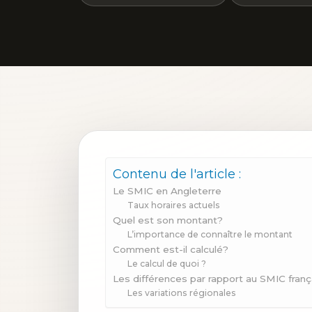
Contenu de l'article :
Le SMIC en Angleterre
Taux horaires actuels
Quel est son montant?
L’importance de connaître le montant
Comment est-il calculé?
Le calcul de quoi ?
Les différences par rapport au SMIC franç
Les variations régionales