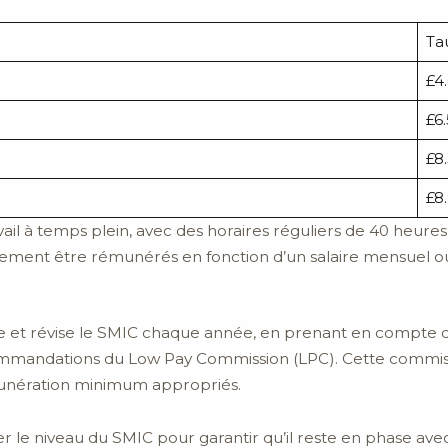
Ta
£4
£6
£8
£8.
vail à temps plein, avec des horaires réguliers de 40 heures 
alement être rémunérés en fonction d’un salaire mensuel 
 révise le SMIC chaque année, en prenant en compte divers
mandations du Low Pay Commission (LPC). Cette commissi
unération minimum appropriés.
er le niveau du SMIC pour garantir qu’il reste en phase ave