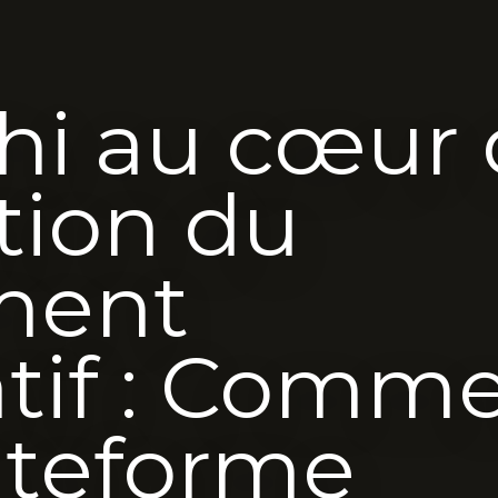
hi au cœur
ution du
ment
atif : Comm
ateforme