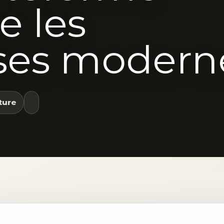
e les
ises modern
ture