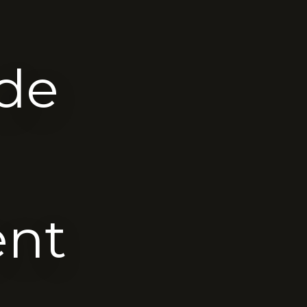
 de
ent