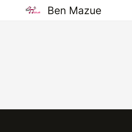
Aller
Ben Mazue
au
contenu