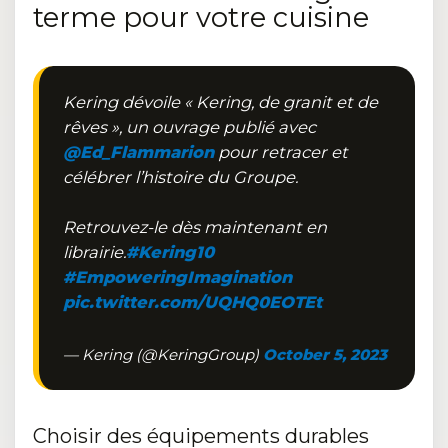
terme pour votre cuisine
Kering dévoile « Kering, de granit et de
rêves », un ouvrage publié avec
@Ed_Flammarion
pour retracer et
célébrer l’histoire du Groupe.
Retrouvez-le dès maintenant en
librairie.
#Kering10
#EmpoweringImagination
pic.twitter.com/UQHQ0EOTEt
— Kering (@KeringGroup)
October 5, 2023
Choisir des équipements durables