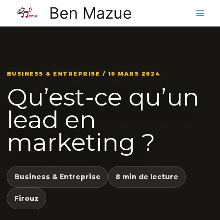
Aller
Ben Mazue
au
contenu
BUSINESS & ENTREPRISE / 10 MARS 2024
Qu’est-ce qu’un
lead en
marketing ?
Business & Entreprise
8 min de lecture
Firouz