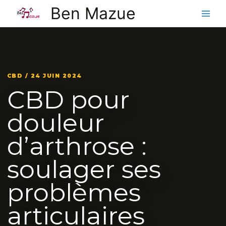
Aller
Ben Mazue
au
contenu
CBD / 24 JUIN 2024
CBD pour
douleur
d’arthrose :
soulager ses
problèmes
articulaires