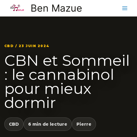
Aller
Ben Mazue
au
contenu
CBD / 23 JUIN 2024
CBN et Sommeil
: le cannabinol
pour mieux
dormir
CBD
6 min de lecture
Pierre