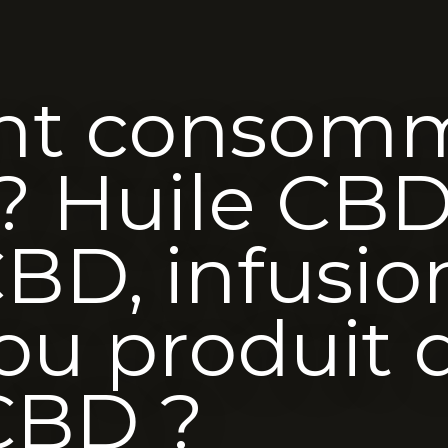
t consom
 Huile CBD,
CBD, infusio
ou produit 
CBD ?