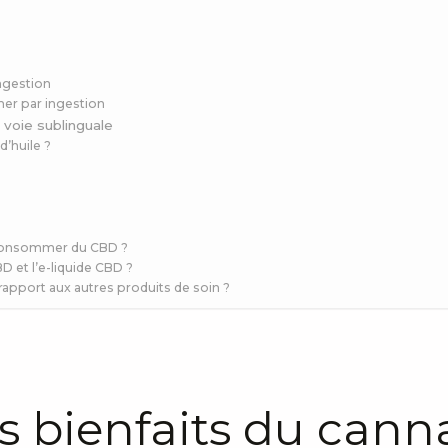
ngestion
er par ingestion
voie sublinguale
’huile ?
e consommer du CBD ?
BD et l’e-liquide CBD ?
rapport aux autres produits de soin ?
s bienfaits du cann