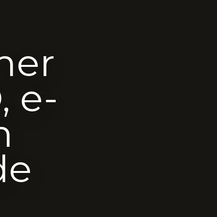
mer
 e-
n
de