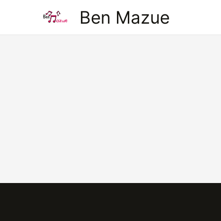
Aller
Ben Mazue
au
contenu