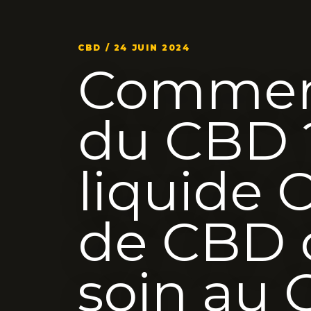
CBD / 24 JUIN 2024
Commen
du CBD ?
liquide 
de CBD 
soin au 