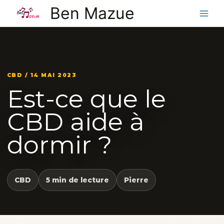
Aller
Ben Mazue
au
contenu
CBD / 14 MAI 2023
Est-ce que le
CBD aide à
dormir ?
CBD
5 min de lecture
Pierre