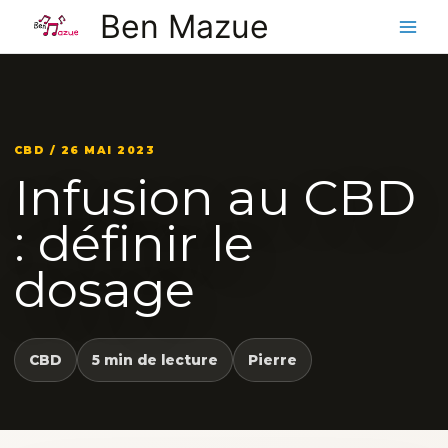
Aller
Ben Mazue
au
contenu
CBD / 26 MAI 2023
Infusion au CBD
: définir le
dosage
CBD
5 min de lecture
Pierre