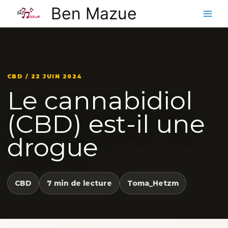
Aller
Ben Mazue
au
contenu
CBD / 22 JUIN 2024
Le cannabidiol
(CBD) est-il une
drogue
CBD
7 min de lecture
Toma_Hetzm