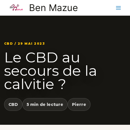
Aller
Ben Mazue
au
contenu
CBD / 29 MAI 2023
Le CBD au
secours de la
calvitie ?
CBD
5 min de lecture
Pierre