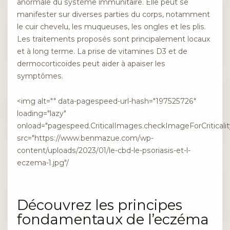
anormale du système immunitaire. Elle peut se
manifester sur diverses parties du corps, notamment
le cuir chevelu, les muqueuses, les ongles et les plis.
Les traitements proposés sont principalement locaux
et à long terme. La prise de vitamines D3 et de
dermocorticoïdes peut aider à apaiser les
symptômes.
<img alt="" data-pagespeed-url-hash="197525726"
loading="lazy"
onload="pagespeed.CriticalImages.checkImageForCriticality(
src="https://www.benmazue.com/wp-
content/uploads/2023/01/le-cbd-le-psoriasis-et-l-
eczema-1.jpg"/
Découvrez les principes
fondamentaux de l’eczéma