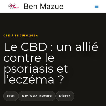
Aller
Ben Mazue
au
contenu
CBD / 26 JUIN 2024
Le CBD : un allié
contre le
psoriasis et
l’eczéma ?
CBD
6 min de lecture
Pierre