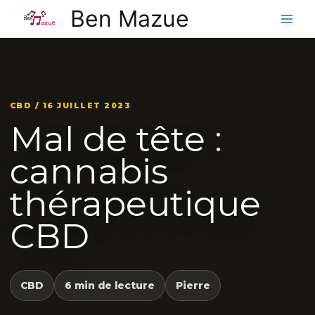
Aller
Ben Mazue
au
contenu
CBD / 16 JUILLET 2023
Mal de tête :
cannabis
thérapeutique
CBD
CBD
6 min de lecture
Pierre