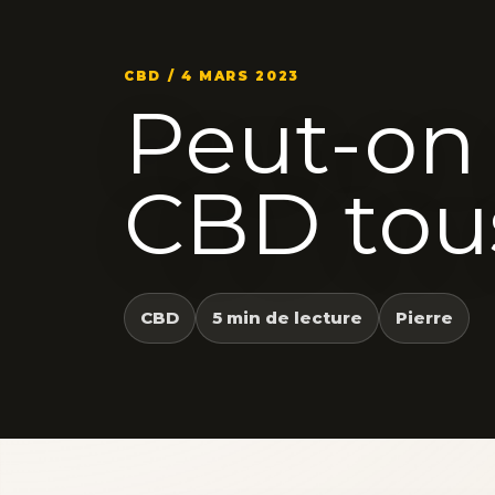
CBD / 4 MARS 2023
Peut-on
CBD tous
CBD
5 min de lecture
Pierre