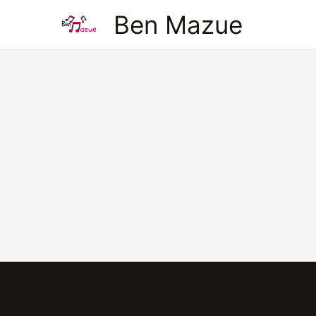
Aller
Ben Mazue
au
contenu