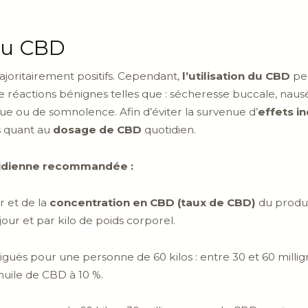
 du CBD
ajoritairement positifs. Cependant,
l’utilisation du CBD
pe
t de réactions bénignes telles que : sécheresse buccale, nau
igue ou de somnolence. Afin d’éviter la survenue d’
effets i
s quant au
dosage de CBD
quotidien.
tidienne recommandée :
 et de la
concentration en CBD (taux de CBD)
du produit
our et par kilo de poids corporel.
iguës pour une personne de 60 kilos : entre 30 et 60 mill
huile de CBD à 10 %.