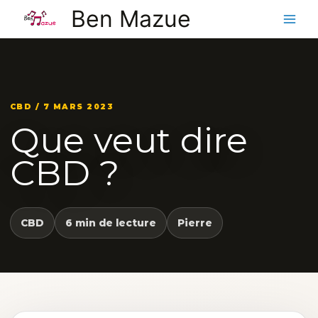
Aller
Ben Mazue
au
contenu
CBD / 7 MARS 2023
Que veut dire
CBD ?
CBD
6 min de lecture
Pierre