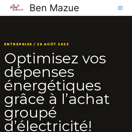
Aller
Ben Mazue
au
contenu
ENTREPRISE / 26 AOÛT 2023
Optimisez vos
dépenses
énergétiques
grâce à l’achat
groupé
d’électricité!