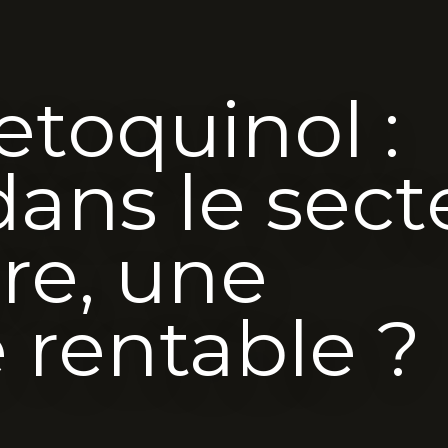
etoquinol :
dans le sect
ire, une
e rentable ?