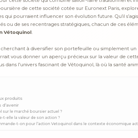
r cette société qui combine savoir-faire traditionnel et inn
oursière de cette société cotée sur Euronext Paris, explo
s qui pourraient influencer son évolution future. Qu’il s’ag
fiés ou de ses recentrages stratégiques, chacun de ces éléme
n Vétoquinol
.
 cherchant à diversifier son portefeuille ou simplement un 
rrait vous donner un aperçu précieux sur la valeur de cet
s dans l’univers fascinant de Vétoquinol, là où la santé a
x produits
 d’avenir
ol sur le marché boursier actuel ?
t-elle la valeur de son action ?
mmande-t-on pour l’action Vetoquinol dans le contexte économique act