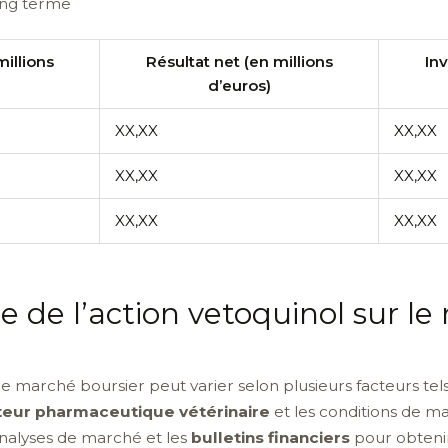
ong terme
millions
Résultat net (en millions
In
d’euros)
XX,XX
XX,XX
XX,XX
XX,XX
XX,XX
XX,XX
ce de l’action vetoquinol sur l
le marché boursier peut varier selon plusieurs facteurs tel
teur pharmaceutique vétérinaire
et les conditions de ma
analyses de marché et les
bulletins financiers
pour obtenir