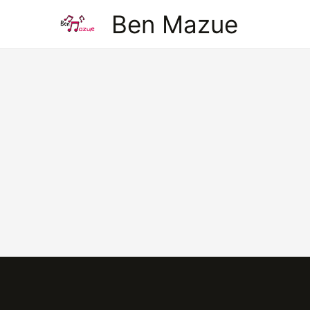
Aller
Ben Mazue
au
contenu