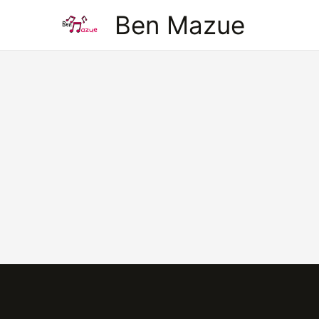
Aller
Ben Mazue
au
contenu