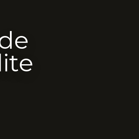
 de
ite