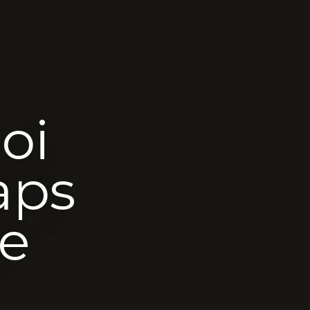
oi
aps
se