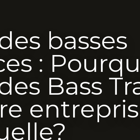
 des basses
es : Pourqu
 des Bass Tr
re entrepri
uelle?