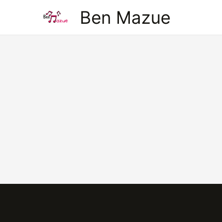
Aller
Ben Mazue
au
contenu