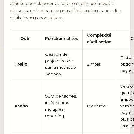
utilisés pour élaborer et suivre un plan de travail. Ci-
dessous, un tableau comparatif de quelques-uns des
outils les plus populaires :
Complexité
Outil
Fonctionnalités
C
d’utilisation
Gestion de
Gratui
projets basée
Trello
Simple
option
sur la méthode
payan
Kanban
Versio
gratuit
Suivi de tâches,
limitée
intégrations
Asana
Modérée
versio
multiples,
payant
reporting
plus d
foncti