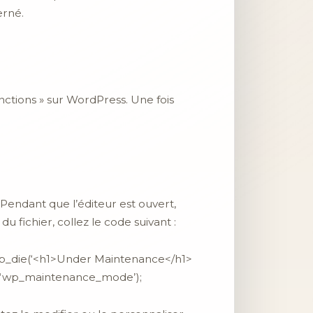
erné.
unctions » sur WordPress. Une fois
endant que l’éditeur est ouvert,
 fichier, collez le code suivant :
{wp_die(‘<h1>Under Maintenance</h1>
’, ‘wp_maintenance_mode’);