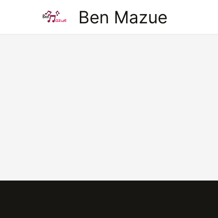
Aller
Ben Mazue
au
contenu