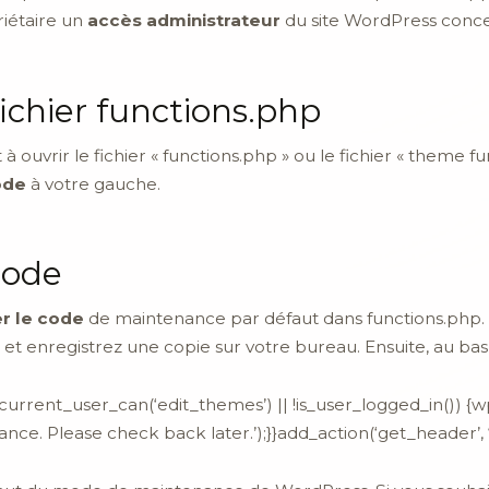
iétaire un
accès administrateur
du site WordPress conc
fichier functions.php
 ouvrir le fichier « functions.php » ou le fichier « theme f
ode
à votre gauche.
 code
er le code
de maintenance par défaut dans functions.php. P
et enregistrez une copie sur votre bureau. Ensuite, au bas du
current_user_can(‘edit_themes’) || !is_user_logged_in()) 
nce. Please check back later.’);}}add_action(‘get_header