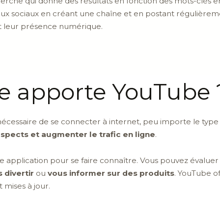
erche qui donne des résultats en fonction des mots-clés e
seaux sociaux en créant une chaîne et en postant régulière
it leur présence numérique.
e apporte YouTube 
t nécessaire de se connecter à internet, peu importe le typ
spects et augmenter le trafic en ligne
.
te application pour se faire connaître. Vous pouvez évalu
 divertir
ou
vous informer sur des produits
. YouTube o
 mises à jour.