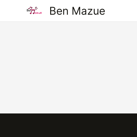
Aller
Ben Mazue
au
contenu