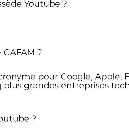
ssède Youtube ?
le GAFAM ?
cronyme pour Google, Apple,
nq plus grandes entreprises te
Youtube ?