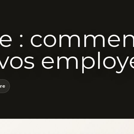
ie : comme
r vos employ
rre