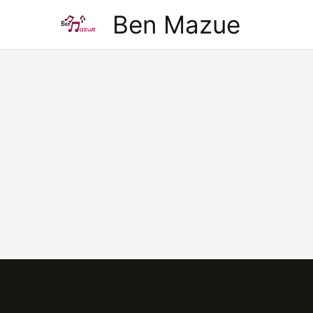
Aller
Ben Mazue
au
contenu