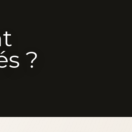
nt
és ?