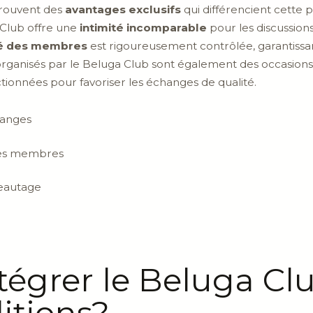
trouvent des
avantages exclusifs
qui différencient cette 
Club offre une
intimité incomparable
pour les discussions
té des membres
est rigoureusement contrôlée, garantissan
 organisés par le Beluga Club sont également des occasion
tionnées pour favoriser les échanges de qualité.
hanges
 des membres
seautage
grer le Beluga Clu
itions?