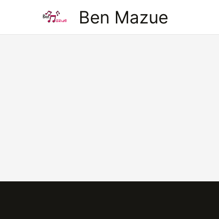
Aller
Ben Mazue
au
contenu