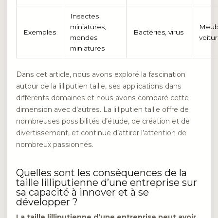
Insectes
miniatures,
Meub
Exemples
Bactéries, virus
mondes
voitu
miniatures
Dans cet article, nous avons exploré la fascination
autour de la lilliputien taille, ses applications dans
différents domaines et nous avons comparé cette
dimension avec d’autres. La lilliputien taille offre de
nombreuses possibilités d’étude, de création et de
divertissement, et continue d’attirer l’attention de
nombreux passionnés.
Quelles sont les conséquences de la
taille lilliputienne d’une entreprise sur
sa capacité à innover et à se
développer ?
La taille lilliputienne d’une entreprise peut avoir