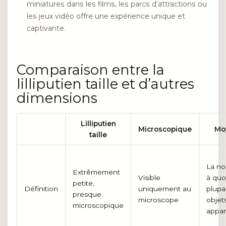
miniatures dans les films, les parcs d’attractions ou
les jeux vidéo offre une expérience unique et
captivante.
Comparaison entre la
lilliputien taille et d’autres
dimensions
Lilliputien
Microscopique
Mo
taille
La no
Extrêmement
Visible
à quoi
petite,
Définition
uniquement au
plupa
presque
microscope
objet
microscopique
appar