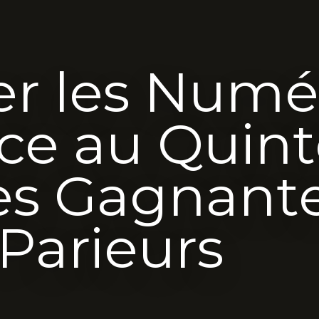
er les Numé
ce au Quint
es Gagnant
 Parieurs