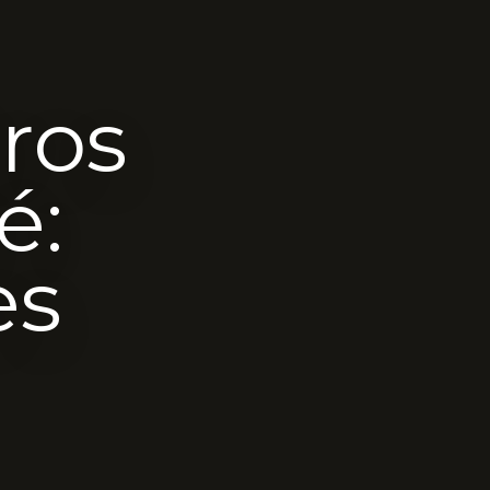
ros
é:
es