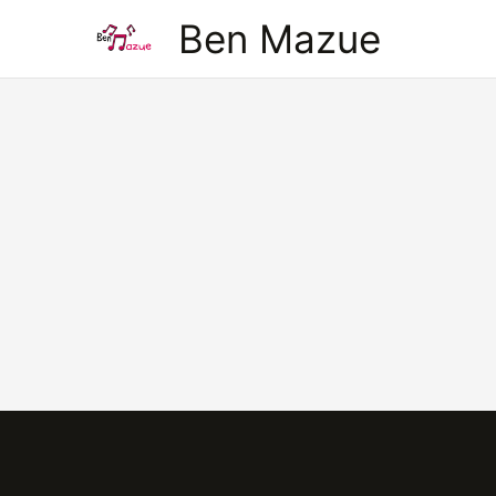
Aller
Ben Mazue
au
contenu