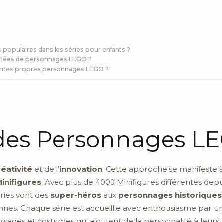
populaires dans les séries pour enfants ?
mitées de personnages LEGO ?
ser mes propres personnages LEGO ?
 des Personnages L
réativité
et de l’
innovation
. Cette approche se manifeste à 
inifigures
. Avec plus de 4000 Minifigures différentes dep
ories vont des
super-héros
aux
personnages historiques
iennes. Chaque série est accueillie avec enthousiasme pa
isages et costumes qui ajoutent de la personnalité à leurs 