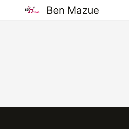
Aller
Ben Mazue
au
contenu