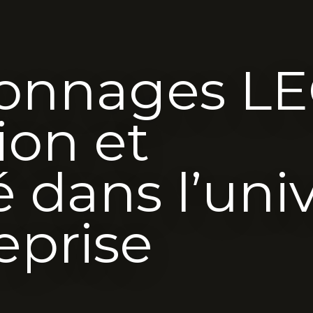
sonnages L
tion et
é dans l’uni
eprise