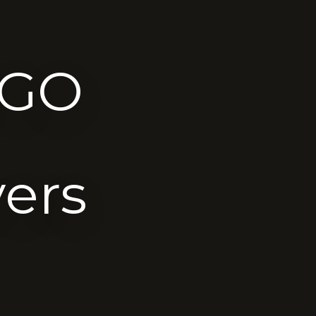
EGO
vers