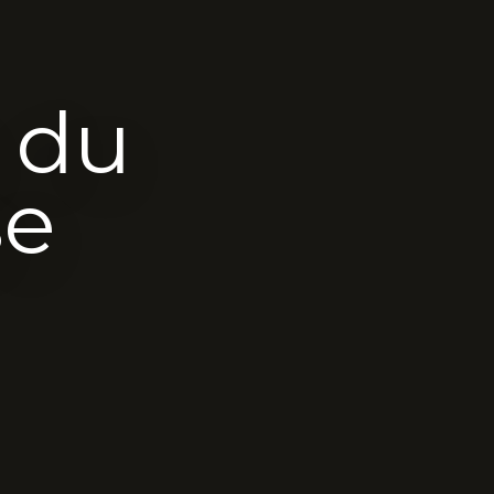
s du
se