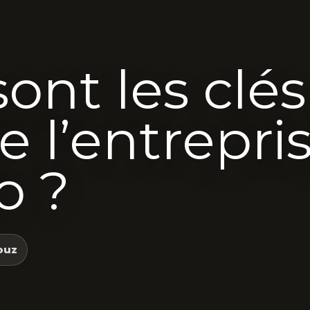
sont les clé
e l’entrepri
o ?
ouz