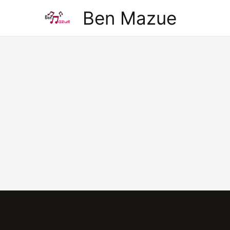
Aller
Ben Mazue
au
contenu