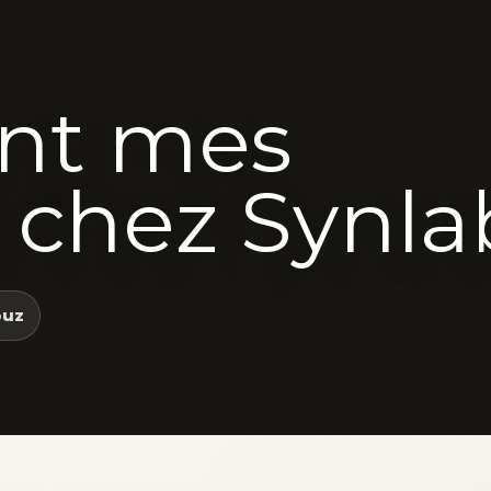
ont mes
s chez Synla
ouz