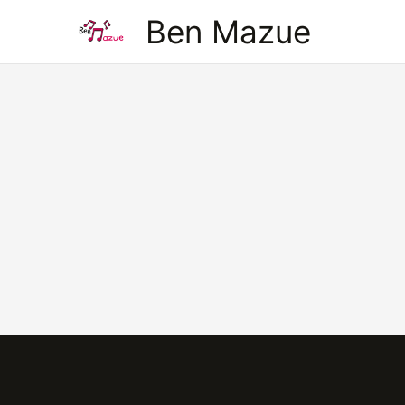
Aller
Ben Mazue
au
contenu